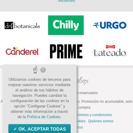
frecuentes
Utilizamos cookies de terceros para
mejorar nuestros servicios mediante
el análisis de tus hábitos de
© 2026 Todos los derechos reservados.
navegación. Puedes cambiar la
configuración de las cookies en la
ATENCIÓN: Oferta válida hasta fin de existencias. Promoción no acumulable, solo
opción "Configurar Cookies" y
válida para la primera compra.
obtener más información a través
Preguntas frecuentes
Contacto
Términos y condiciones
de la
Política de Cookies.
Política de privacidad
Política de cookies
Quiénes somos
Trabaja con nosotros
OK, ACEPTAR TODAS