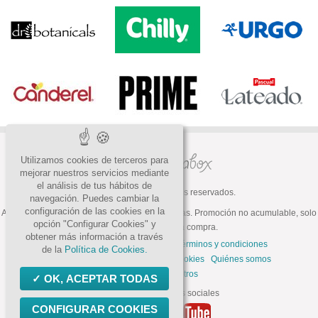
Utilizamos cookies de terceros para
mejorar nuestros servicios mediante
el análisis de tus hábitos de
© 2026 Todos los derechos reservados.
navegación. Puedes cambiar la
configuración de las cookies en la
ATENCIÓN: Oferta válida hasta fin de existencias. Promoción no acumulable, solo
opción "Configurar Cookies" y
válida para la primera compra.
obtener más información a través
Preguntas frecuentes
Contacto
Términos y condiciones
de la
Política de Cookies.
Política de privacidad
Política de cookies
Quiénes somos
Trabaja con nosotros
OK, ACEPTAR TODAS
Síguenos en las redes sociales
CONFIGURAR COOKIES