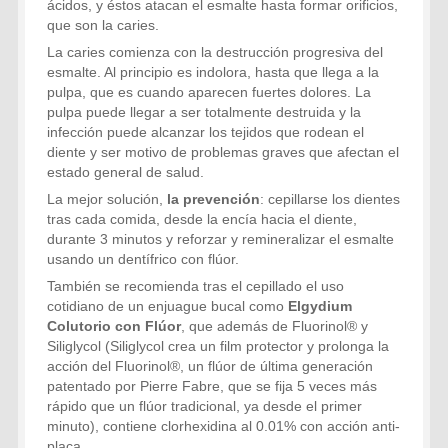
ácidos, y éstos atacan el esmalte hasta formar orificios,
que son la caries.
La caries comienza con la destrucción progresiva del
esmalte. Al principio es indolora, hasta que llega a la
pulpa, que es cuando aparecen fuertes dolores. La
pulpa puede llegar a ser totalmente destruida y la
infección puede alcanzar los tejidos que rodean el
diente y ser motivo de problemas graves que afectan el
estado general de salud.
La mejor solución,
la prevención
: cepillarse los dientes
tras cada comida, desde la encía hacia el diente,
durante 3 minutos y reforzar y remineralizar el esmalte
usando un dentífrico con flúor.
También se recomienda tras el cepillado el uso
cotidiano de un enjuague bucal como
Elgydium
Colutorio con Flúor
, que además de Fluorinol® y
Siliglycol (Siliglycol crea un film protector y prolonga la
acción del Fluorinol®, un flúor de última generación
patentado por Pierre Fabre, que se fija 5 veces más
rápido que un flúor tradicional, ya desde el primer
minuto), contiene clorhexidina al 0.01% con acción anti-
placa.