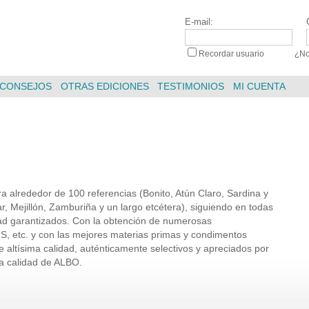
E-mail:
Recordar usuario
|
¿No
CONSEJOS
OTRAS EDICIONES
TESTIMONIOS
MI CUENTA
a alrededor de 100 referencias (Bonito, Atún Claro, Sardina y
r, Mejillón, Zamburiña y un largo etcétera), siguiendo en todas
idad garantizados. Con la obtención de numerosas
IFS, etc. y con las mejores materias primas y condimentos
 altísima calidad, auténticamente selectivos y apreciados por
a calidad de ALBO.