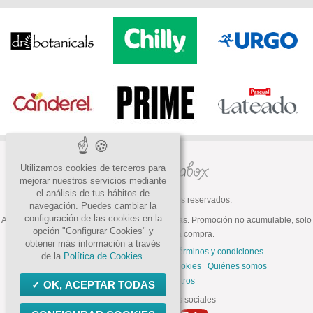
Utilizamos cookies de terceros para
mejorar nuestros servicios mediante
el análisis de tus hábitos de
© 2026 Todos los derechos reservados.
navegación. Puedes cambiar la
configuración de las cookies en la
ATENCIÓN: Oferta válida hasta fin de existencias. Promoción no acumulable, solo
opción "Configurar Cookies" y
válida para la primera compra.
obtener más información a través
Preguntas frecuentes
Contacto
Términos y condiciones
de la
Política de Cookies.
Política de privacidad
Política de cookies
Quiénes somos
Trabaja con nosotros
OK, ACEPTAR TODAS
Síguenos en las redes sociales