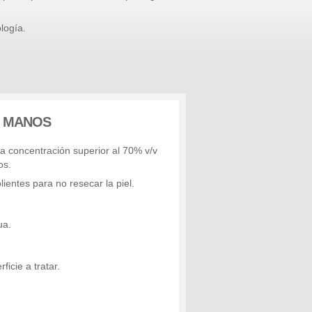
logía.
E MANOS
na concentración superior al 70% v/v
os.
ientes para no resecar la piel.
ua.
rficie a tratar.