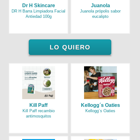
Dr H Skincare
Juanola
DR H Barra Limpiadora Facial
Juanola própolis sabor
Antiedad 100g
eucalipto
LO QUIERO
Kill Paff
Kellogg´s Oaties
Kill Paff recambio
Kellogg´s Oaties
antimosquitos